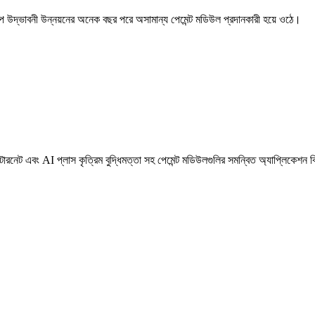
্পে উদ্ভাবনী উন্নয়নের অনেক বছর পরে অসামান্য পেমেন্ট মডিউল প্রদানকারী হয়ে ওঠে।
ারনেট এবং AI প্লাস কৃত্রিম বুদ্ধিমত্তা সহ পেমেন্ট মডিউলগুলির সমন্বিত অ্যাপ্লিকেশন