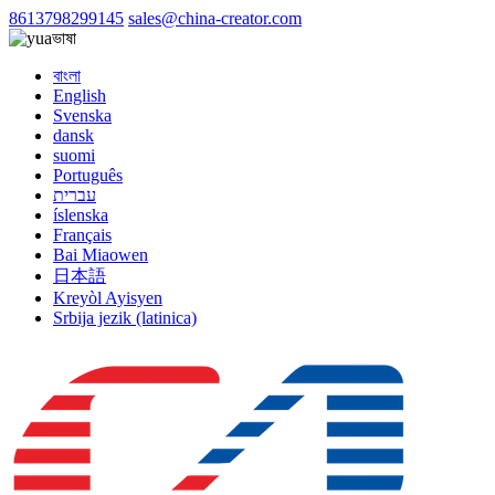
8613798299145
sales@china-creator.com
ভাষা
বাংলা
English
Svenska
dansk
suomi
Português
עברית
íslenska
Français
Bai Miaowen
日本語
Kreyòl Ayisyen
Srbija jezik (latinica)