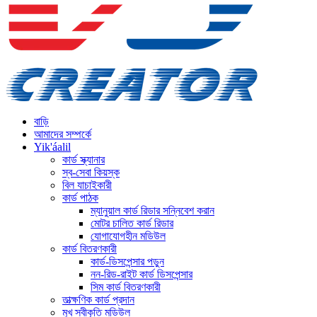
বাড়ি
আমাদের সম্পর্কে
Yik'áalil
কার্ড স্ক্যানার
স্ব-সেবা কিয়স্ক
বিল যাচাইকারী
কার্ড পাঠক
ম্যানুয়াল কার্ড রিডার সন্নিবেশ করান
মোটর চালিত কার্ড রিডার
যোগাযোগহীন মডিউল
কার্ড বিতরণকারী
কার্ড-ডিসপেন্সার পড়ুন
নন-রিড-রাইট কার্ড ডিসপেন্সার
সিম কার্ড বিতরণকারী
তাত্ক্ষণিক কার্ড প্রদান
মুখ স্বীকৃতি মডিউল